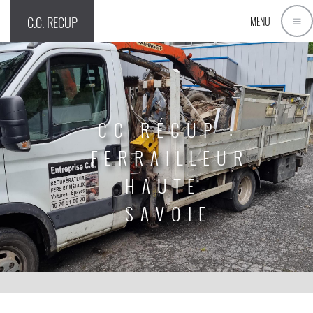
C.C. RECUP
MENU
CC RÉCUP :
FERRAILLEUR
HAUTE-
SAVOIE