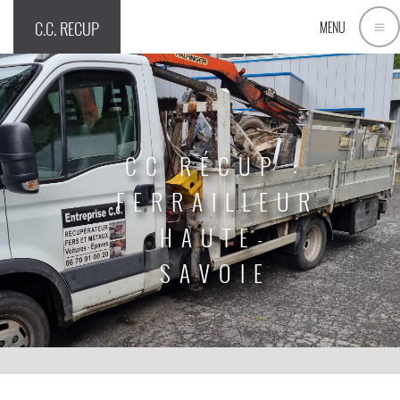
C.C. RECUP
MENU
CC RÉCUP :
FERRAILLEUR
HAUTE-
SAVOIE