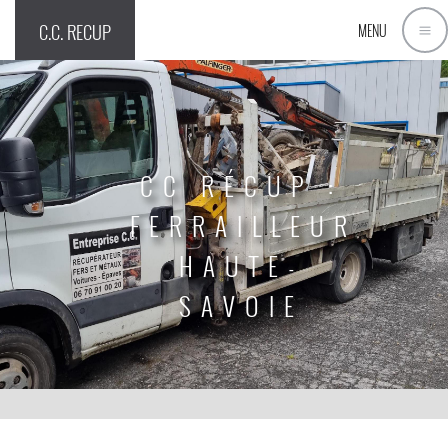
C.C. RECUP
MENU
CC RÉCUP :
FERRAILLEUR
HAUTE-
SAVOIE